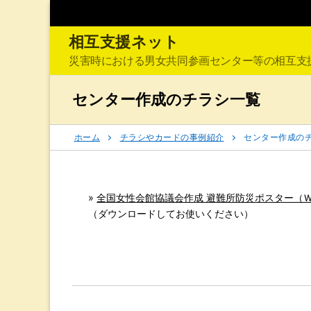
コ
ン
相互支援ネット
テ
ン
災害時における男女共同参画センター等の相互支
ツ
へ
センター作成のチラシ一覧
ス
キ
ホーム
チラシやカードの事例紹介
センター作成の
ッ
プ
»
全国女性会館協議会作成 避難所防災ポスター（
（ダウンロードしてお使いください）