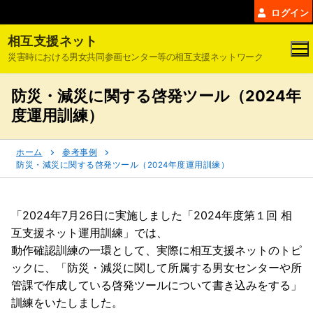
コ
ログイン
ン
相互支援ネット
テ
災害時における男女共同参画センター等の相互支援ネットワーク
ン
ツ
防災・減災に関する啓発ツール（2024年
へ
ス
度運用訓練）
キ
ッ
ホーム
参考事例
プ
防災・減災に関する啓発ツール（2024年度運用訓練）
「2024年7月26日に実施しました「2024年度第１回 相
互支援ネット運用訓練」では、
動作確認訓練の一環として、実際に相互支援ネットのトピ
ックに、「防災・減災に関して所属する男女センターや所
管課で作成している啓発ツールについて書き込みをする」
訓練をいたしました。