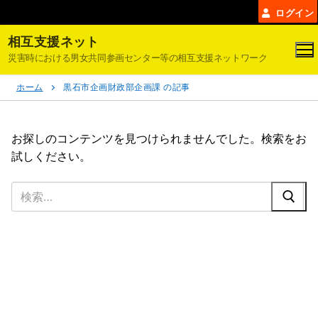
コ
ログイン
ン
相互支援ネット
テ
災害時における男女共同参画センター等の相互支援ネットワーク
ン
ツ
ホーム
黒石市企画財政部企画課 の記事
へ
ス
キ
お探しのコンテンツを見つけられませんでした。検索をお
ッ
試しください。
プ
検
索: