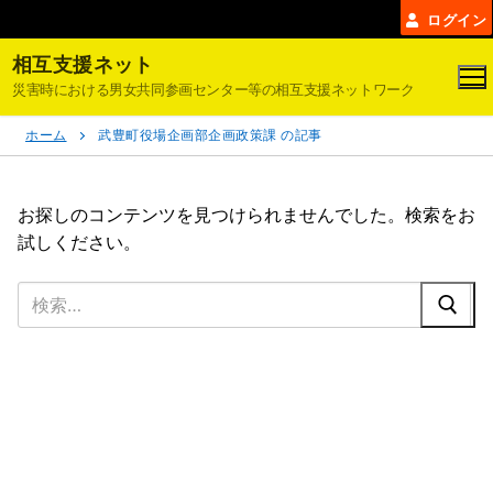
コ
ログイン
ン
相互支援ネット
テ
災害時における男女共同参画センター等の相互支援ネットワーク
ン
ツ
ホーム
武豊町役場企画部企画政策課 の記事
へ
ス
キ
お探しのコンテンツを見つけられませんでした。検索をお
ッ
試しください。
プ
検
索: