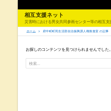
コ
ン
相互支援ネット
テ
ン
災害時における男女共同参画センター等の相互支
ツ
ホーム
府中町町民生活部自治振興課人権推進室 の記事
へ
ス
キ
お探しのコンテンツを見つけられませんでした
ッ
プ
検
索: