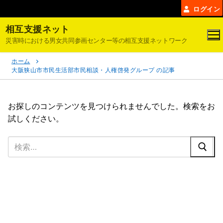
コ
ログイン
ン
相互支援ネット
テ
災害時における男女共同参画センター等の相互支援ネットワーク
ン
ツ
ホーム
へ
大阪狭山市市民生活部市民相談・人権啓発グループ の記事
ス
キ
ッ
お探しのコンテンツを見つけられませんでした。検索をお
プ
試しください。
検
索: