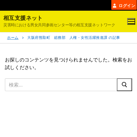
コ
ログイン
ン
相互支援ネット
テ
災害時における男女共同参画センター等の相互支援ネットワーク
ン
ツ
ホーム
大阪府熊取町 総務部 人権・女性活躍推進課 の記事
へ
ス
キ
お探しのコンテンツを見つけられませんでした。検索をお
ッ
試しください。
プ
検
索: