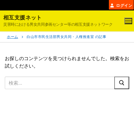
コ
ログイン
ン
相互支援ネット
テ
災害時における男女共同参画センター等の相互支援ネットワーク
ン
ツ
ホーム
白山市市民生活部男女共同・人権推進室 の記事
へ
ス
キ
お探しのコンテンツを見つけられませんでした。検索をお
ッ
試しください。
プ
検
索: