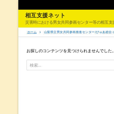
コ
ン
相互支援ネット
テ
ン
災害時における男女共同参画センター等の相互支
ツ
ホーム
山梨県立男女共同参画推進センター/ぴゅあ総合 
へ
ス
キ
お探しのコンテンツを見つけられませんでした
ッ
プ
検
索: