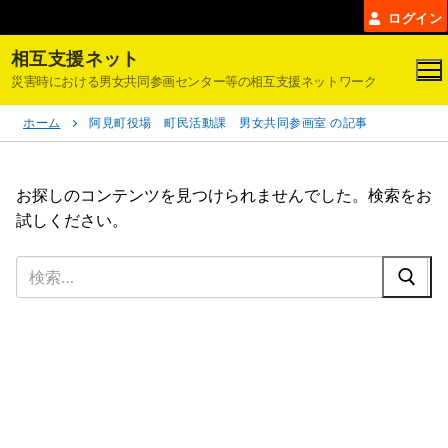
コ
ログイン
ン
相互支援ネット
テ
災害時における男女共同参画センター等の相互支援ネットワーク
ン
ツ
ホーム
阿見町役場 町民活動課 男女共同参画室 の記事
へ
ス
キ
お探しのコンテンツを見つけられませんでした。検索をお
ッ
試しください。
プ
検
索: